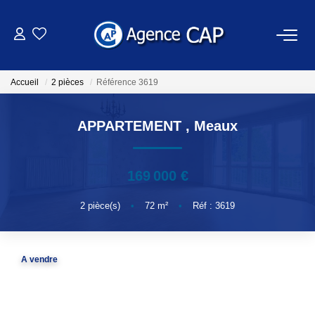
VENTES
Accueil
2 pièces
Référence 3619
LOCATIONS
APPARTEMENT
,
Meaux
NOTRE AGENCE
169 000 €
OUTILS
2
pièce(s)
•
72
m²
•
Réf : 3619
ESTIMATION
A vendre
EXTRANET