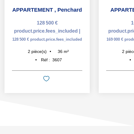
APPARTEMENT
,
Penchard
APPART
128 500 €
1
product.price.fees_included
|
product.pr
128 500 €
product.price.fees_included
169 000 €
prod
36
m²
2
pièce(s)
2
pièc
Réf :
3607