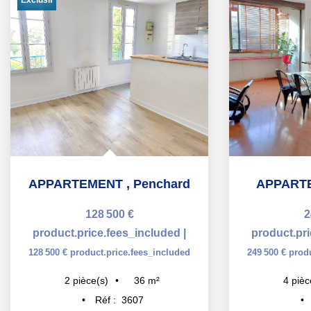
APPARTEMENT
,
Penchard
APPART
128 500 €
2
product.price.fees_included
|
product.pr
128 500 €
product.price.fees_included
249 500 €
prod
36
m²
2
pièce(s)
4
pièc
Réf :
3607