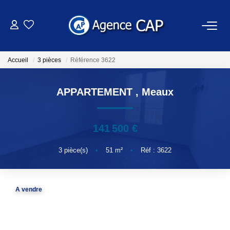
VENTES
Accueil
3 pièces
Référence 3622
LOCATIONS
APPARTEMENT
,
Meaux
NOTRE AGENCE
141 500 €
OUTILS
3
pièce(s)
•
51
m²
•
Réf : 3622
ESTIMATION
A vendre
EXTRANET