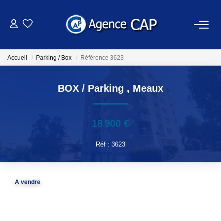
VENTES
Accueil
Parking / Box
Référence 3623
LOCATIONS
BOX / Parking
,
Meaux
NOTRE AGENCE
18 900 €
OUTILS
Réf : 3623
ESTIMATION
A vendre
EXTRANET