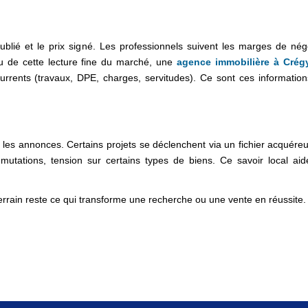
publié et le prix signé. Les professionnels suivent les marges de né
lieu de cette lecture fine du marché, une
agence immobilière à Crég
écurrents (travaux, DPE, charges, servitudes). Ce sont ces information
ar les annonces. Certains projets se déclenchent via un fichier acquér
tations, tension sur certains types de biens. Ce savoir local aide 
errain reste ce qui transforme une recherche ou une vente en réussite.