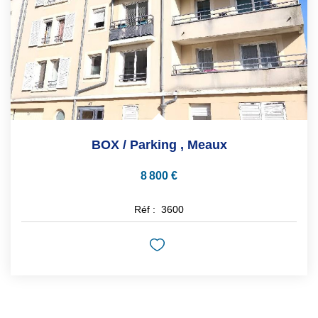
BOX / Parking
,
Meaux
8 800 €
Réf :
3600